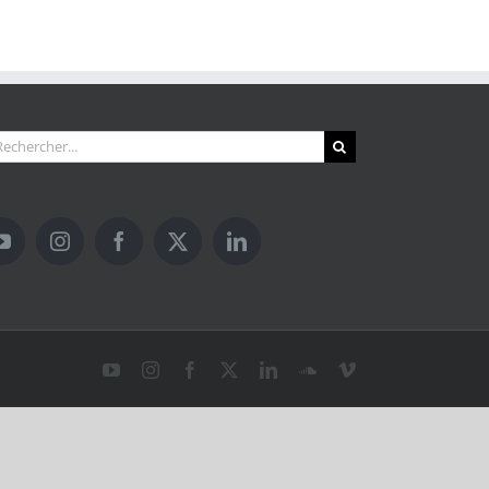
hercher:
YouTube
Instagram
Facebook
X
LinkedIn
SoundCloud
Vimeo