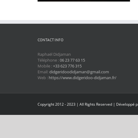
CONTACT INFO
Raphaël Didjaman
Téléphone :
06 23 77 63 15
Mobile :
+33 623 776 315
Email:
didgeridoodidjaman@gmail.com
Web :
https://www.didgeridoo-didjaman.fr/
Copyright 2012 - 2023 | All Rights Reserved | Développé 