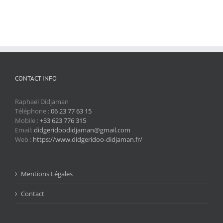
CONTACT INFO
Raphaël Didjaman
Téléphone :
06 23 77 63 15
Mobile :
+33 623 776 315
Email:
didgeridoodidjaman@gmail.com
Web :
https://www.didgeridoo-didjaman.fr/
Mentions Légales
Contact