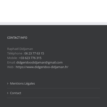
CONTACT INFO
Raphaël Didjaman
Téléphone :
06 23 77 63 15
Mobile :
+33 623 776 315
Email:
didgeridoodidjaman@gmail.com
Web :
https://www.didgeridoo-didjaman.fr/
Mentions Légales
Contact