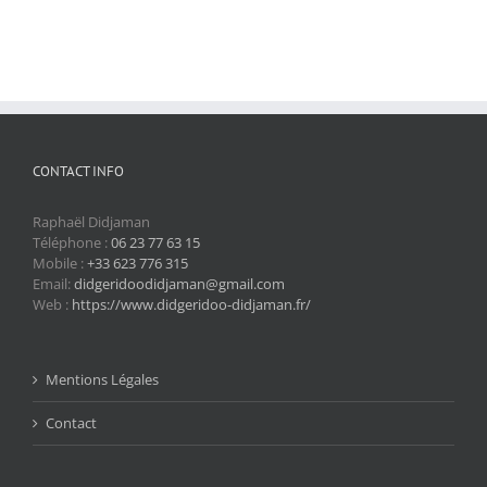
CONTACT INFO
Raphaël Didjaman
Téléphone :
06 23 77 63 15
Mobile :
+33 623 776 315
Email:
didgeridoodidjaman@gmail.com
Web :
https://www.didgeridoo-didjaman.fr/
Mentions Légales
Contact