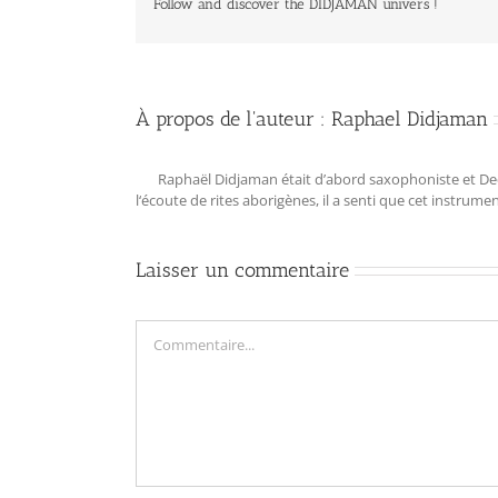
Follow and discover the DIDJAMAN univers !
À propos de l'auteur :
Raphael Didjaman
Raphaël Didjaman était d’abord saxophoniste et Deejay
l‘écoute de rites aborigènes, il a senti que cet instrum
Laisser un commentaire
Commentaire