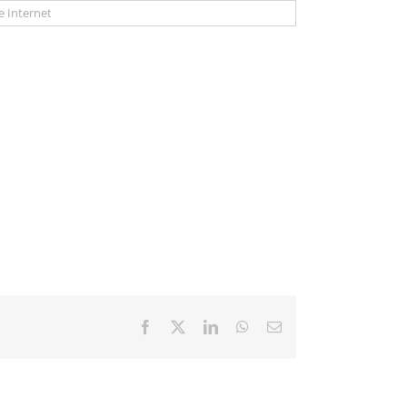
Facebook
X
LinkedIn
WhatsApp
Email