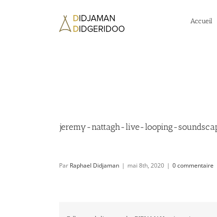
Passer
au
Accueil
contenu
jeremy-nattagh-live-looping-soundsc
Par
Raphael Didjaman
|
mai 8th, 2020
|
0 commentaire