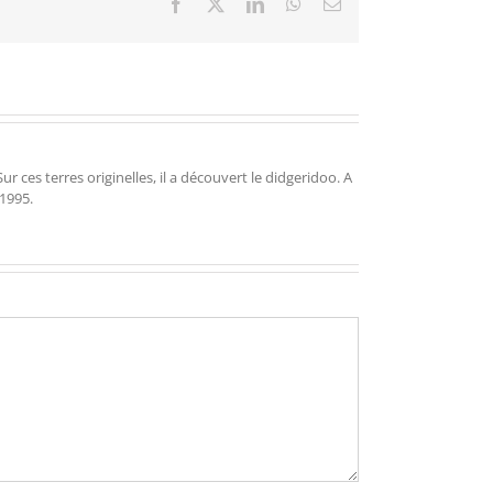
Facebook
X
LinkedIn
WhatsApp
Email
r ces terres originelles, il a découvert le didgeridoo. A
 1995.