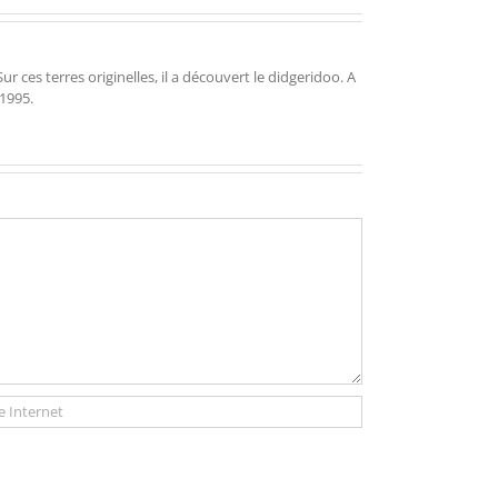
r ces terres originelles, il a découvert le didgeridoo. A
 1995.