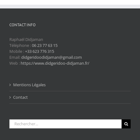
CONTACT INFO
Raphaël Didjaman
Téléphone :
06 23 77 63 15
Mobile :
+33 623 776 315
Email:
didgeridoodidjaman@gmail.com
Web :
https://www.didgeridoo-didjaman.fr/
Mentions Légales
Contact
Rechercher: