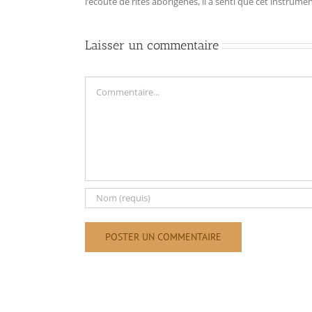
l‘écoute de rites aborigènes, il a senti que cet instrum
Laisser un commentaire
Commentaire