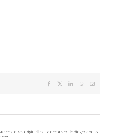
Facebook
X
LinkedIn
WhatsApp
Email
r ces terres originelles, il a découvert le didgeridoo. A