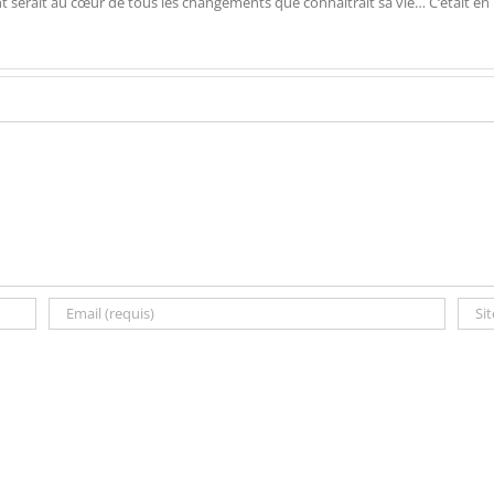
ent serait au cœur de tous les changements que connaîtrait sa vie… C‘était en