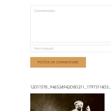
Commentaire
12011578_946524942080211_1797311403_