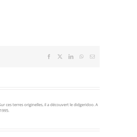
Facebook
X
LinkedIn
WhatsApp
Email
r ces terres originelles, il a découvert le didgeridoo. A
 1995.