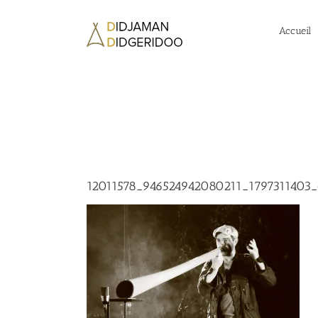
Passer
au
Accueil
contenu
12011578_946524942080211_1797311403_