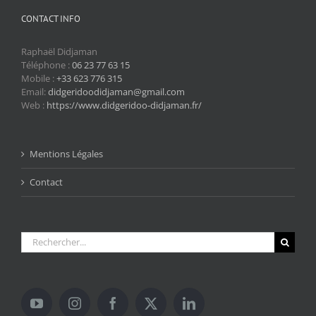
CONTACT INFO
Raphaël Didjaman
Téléphone :
06 23 77 63 15
Mobile :
+33 623 776 315
Email:
didgeridoodidjaman@gmail.com
Web :
https://www.didgeridoo-didjaman.fr/
Mentions Légales
Contact
Rechercher: