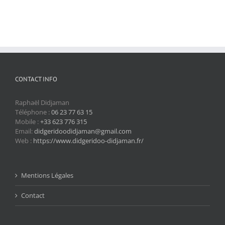
CONTACT INFO
Raphaël Didjaman
Téléphone :
06 23 77 63 15
Mobile :
+33 623 776 315
Email:
didgeridoodidjaman@gmail.com
Web :
https://www.didgeridoo-didjaman.fr/
Mentions Légales
Contact