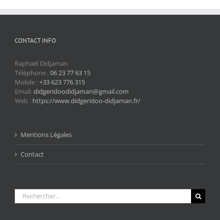
CONTACT INFO
Raphaël Didjaman
Téléphone :
06 23 77 63 15
Mobile :
+33 623 776 315
Email:
didgeridoodidjaman@gmail.com
Web :
https://www.didgeridoo-didjaman.fr/
Mentions Légales
Contact
Rechercher: