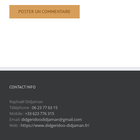
CONTACT INFO
Raphaël Didjaman
Téléphone :
06 23 77 63 15
Mobile :
+33 623 776 315
Email:
didgeridoodidjaman@gmail.com
Web :
https://www.didgeridoo-didjaman.fr/