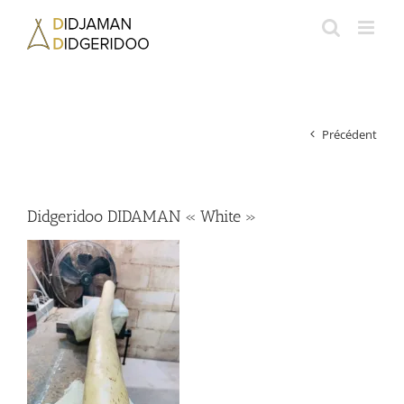
Passer
au
contenu
Précédent
Didgeridoo DIDAMAN « White »