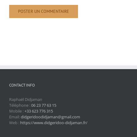
CONTACT INFO
Raphaël Didjaman
Téléphone :
06 23 77 63 15
Mobile :
+33 623 776 315
Email:
didgeridoodidjaman@gmail.com
Web :
https://www.didgeridoo-didjaman.fr/