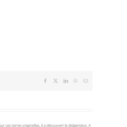
Facebook
X
LinkedIn
WhatsApp
Email
r ces terres originelles, il a découvert le didgeridoo. A