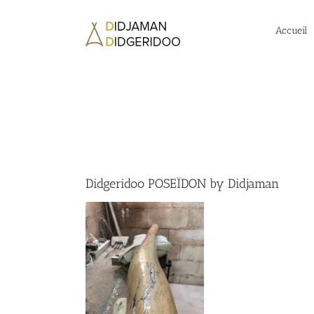
Passer
au
Accueil
contenu
Didgeridoo POSEÏDON by Didjaman