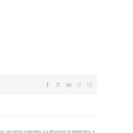
Facebook
X
LinkedIn
WhatsApp
Email
r ces terres originelles, il a découvert le didgeridoo. A