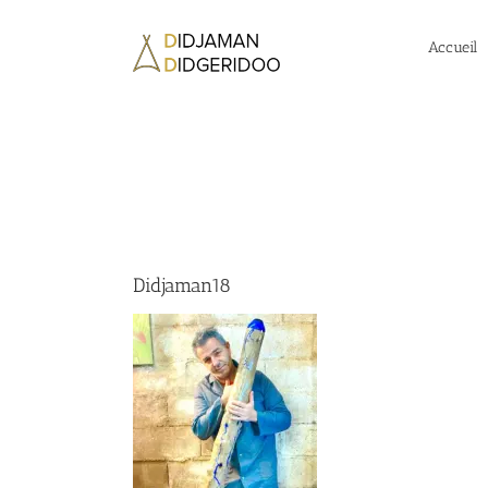
Passer
au
Accueil
contenu
Didjaman18