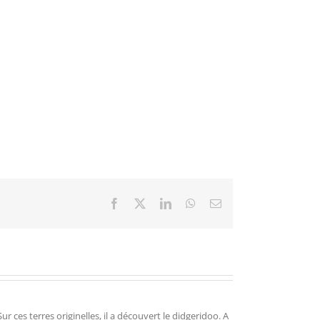
Facebook
X
LinkedIn
WhatsApp
Email
r ces terres originelles, il a découvert le didgeridoo. A